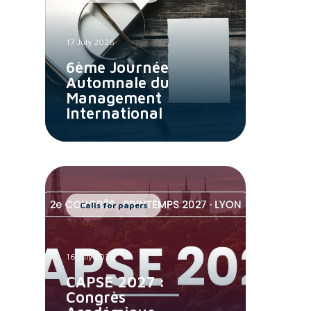
17 July 2026
6ème Journée
Automnale du
Management
International
Calls for papers
16 July 2026
CAPSE 2027 :
Congrès