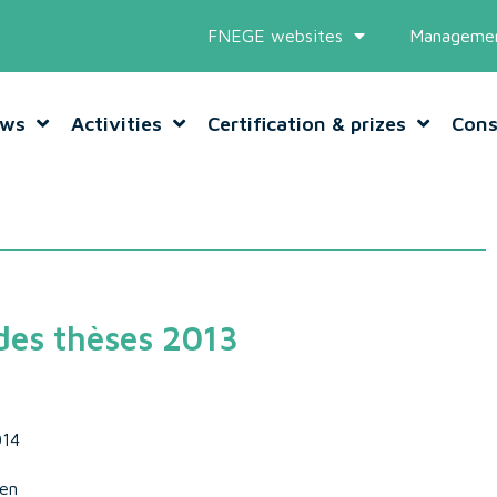
FNEGE websites
Managemen
ws
Activities
Certification & prizes
Cons
des thèses 2013
014
en