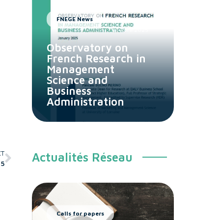
FNEGE News
11 April 2025
Observatory on
French Research in
Management
Science and
Business
Administration
XT
Actualités Réseau
15
Calls for papers