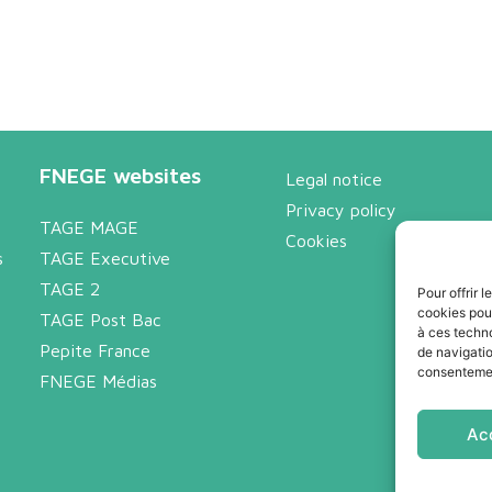
FNEGE websites
Legal notice
Privacy policy
TAGE MAGE
Cookies
s
TAGE Executive
TAGE 2
Pour offrir 
cookies pour
TAGE Post Bac
à ces techn
Pepite France
de navigatio
consentement
FNEGE Médias
Ac