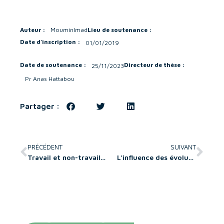
Auteur :
Moumin
Imad
Lieu de soutenance :
Date d'inscription :
01/01/2019
Date de soutenance :
Directeur de thèse :
25/11/2023
Pr Anas Hattabou
Partager :
PRÉCÉDENT
SUIVANT
Travail et non-travail : telle est la gestion ? Une étude du travail, du professionnalisme et de leurs (non)sens à la lumière des activités de non-travail au bureau
L’influence des évolutions de business model sur la résilience organisationnelle : Le cas de la haute cuisine française face à la crise de la Covid-19