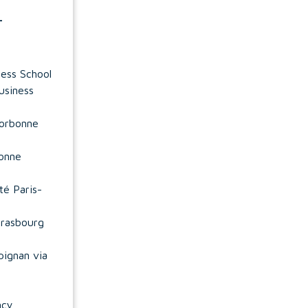
L
ess School
usiness
Sorbonne
bonne
té Paris-
rasbourg
pignan via
ncy