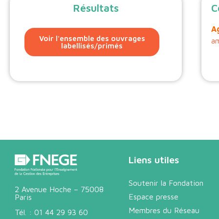
Résultats
C
A
Voir l'ensemble des ouvrages
am
labellisés/primés
Liens utiles
Soutenir la Fondation
2 Avenue Hoche – 75008
Espace presse
Paris
Membres du Réseau
Tél. :
01 44 29 93 60