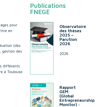
Publications
FNEGE
rages pour
Observatoire
des thèses
ttre en
2025 –
Parution
2026
aluation (des
, gestion des
2026
s différents
re à Toulouse
Rapport
GEM
(Global
Entrepreneurship
Monitor) :