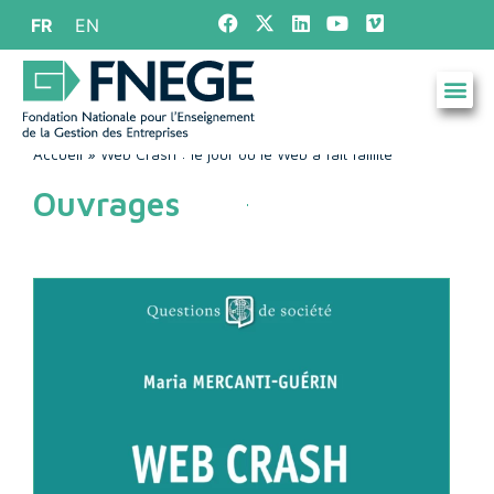
FR
EN
Accueil
»
Web Crash : le jour où le Web a fait faillite
Ouvrages