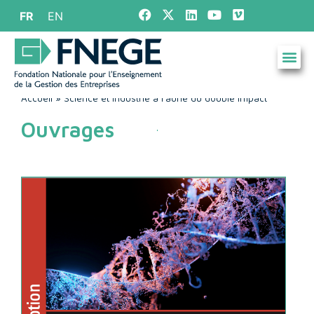
FR
EN
Accueil
»
Science et industrie à l’aune du double impact
Ouvrages