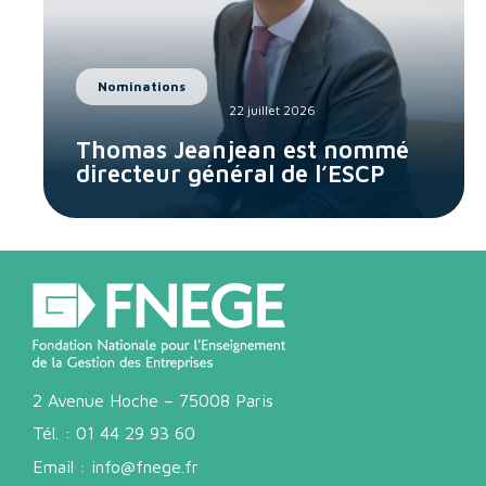
Nominations
22 juillet 2026
Thomas Jeanjean est nommé
directeur général de l’ESCP
2 Avenue Hoche – 75008 Paris
Tél. :
01 44 29 93 60
Email :
info@fnege.fr