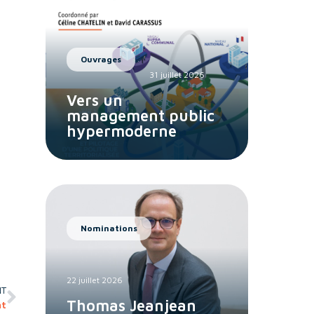
Ouvrages
31 juillet 2026
Vers un
management public
hypermoderne
Nominations
22 juillet 2026
NT
Thomas Jeanjean
nt