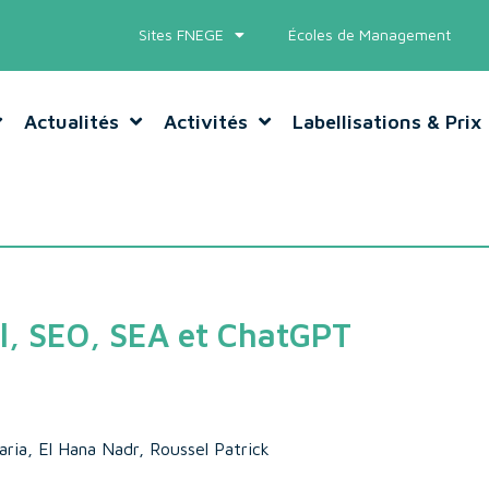
Sites FNEGE
Écoles de Management
Actualités
Activités
Labellisations & Prix
al, SEO, SEA et ChatGPT
ria, El Hana Nadr, Roussel Patrick