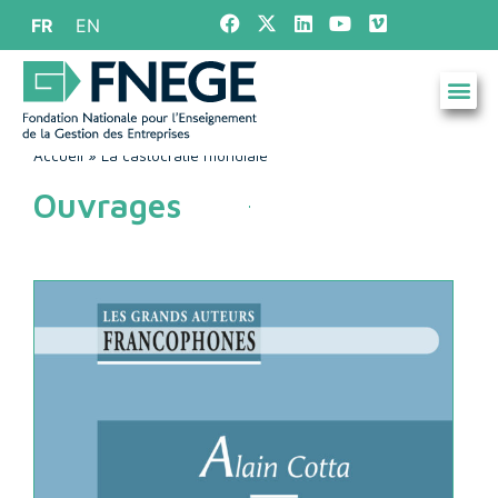
FR
EN
Accueil
»
La castocratie mondiale
Ouvrages