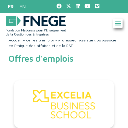
FR
EN
Accueil
»
Offres d'emploi
»
Professeur Assistant ou Associé
en Éthique des affaires et de la RSE
Offres d'emplois