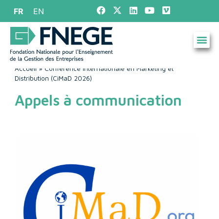
FR
EN
Accueil
»
Conférence Internationale en Marketing et
Distribution (CiMaD 2026)
Appels à communication