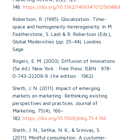
146.
https://doi.org/10.1362/1469347012569869
Robertson, R. (1995). Glocalization: Time-
space and homogeneity-heterogeneity. In M.
Featherstone, S. Lash & R. Robertson (Eds.),
Global Modernities (pp. 25–44). Londres :
Sage.
Rogers, E. M. (2003). Diffusion of Innovations
(5e éd.). New York : Free Press. ISBN : 978-
0-743-22209-9. (1re édition : 1962)
Sheth, J. N. (2011). Impact of emerging
markets on marketing: Rethinking existing
perspectives and practices. Journal of
Marketing, 75(4), 166–
182.
https://doi.org/10.1509/jmkg.75.4.166
Sheth, J. N., Sethia, N. K., & Srinivas, S.
(2011). Mindful consumption: A customer-