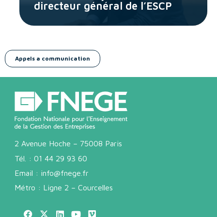
directeur général de l’ESCP
Appels a communication
2 Avenue Hoche – 75008 Paris
Tél. :
01 44 29 93 60
Email :
info@fnege.fr
Métro : Ligne 2 – Courcelles