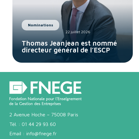
Nominations
22 juillet 2026
Thomas Jeanjean est nommé
directeur général de l’ESCP
2 Avenue Hoche – 75008 Paris
Tél. :
01 44 29 93 60
Email :
info@fnege.fr