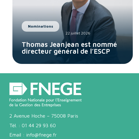
Nominations
22 juillet 2026
Thomas Jeanjean est nommé
directeur général de l’ESCP
2 Avenue Hoche – 75008 Paris
Tél. :
01 44 29 93 60
Email :
info@fnege.fr