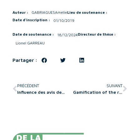
Auteur :
GABRIAGUES
Amélie
Lieu de soutenance :
Date d'inscription :
01/10/2019
Date de soutenance :
Directeur de thèse :
18/12/2024
Lionel GARREAU
Partager :
PRÉCÉDENT
SUIVANT
Influence des avis des consommateurs en ligne sur la performance financière des entreprises
Gamification of the retail space with hybrid-reality games: a customer-to-customer and customer-to-retailer interaction perspective