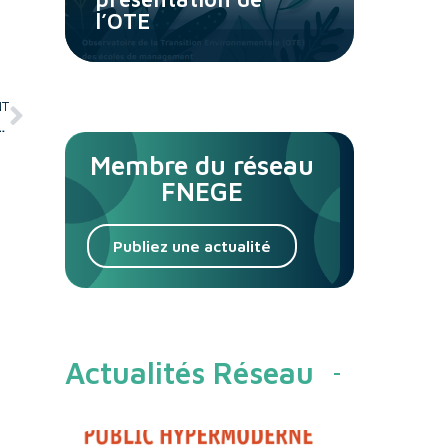
l’OTE
NT
ème de santé : expériences normatives et nouvelles allures de la vie
Membre du réseau
FNEGE
Publiez une actualité
Actualités Réseau