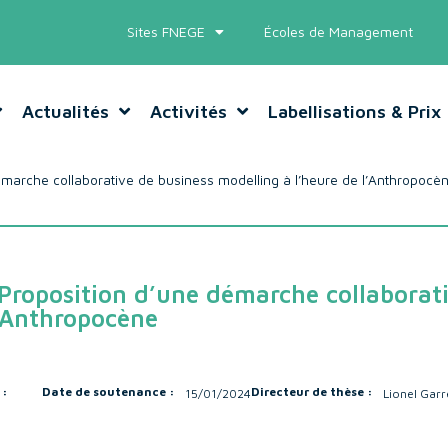
Sites FNEGE
Écoles de Management
Actualités
Activités
Labellisations & Prix
arche collaborative de business modelling à l’heure de l’Anthropocè
roposition d’une démarche collaborat
l’Anthropocène
 :
Date de soutenance :
Directeur de thèse :
15/01/2024
Lionel Gar