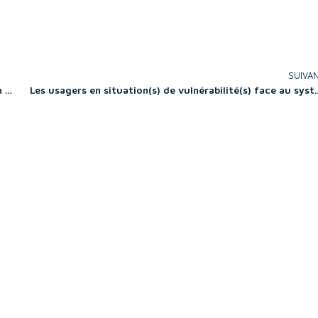
SUIVA
Data & AI-driven disruption: Identification of data-driven solution business model patterns in the context of business model innovation
Les usagers en situation(s) de vulnérabilité(s) face au syst