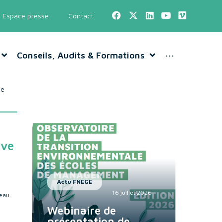
Espace presse
Contact
Conseils, Audits & Formations
···
ne
ive
Actu FNEGE
16 juillet 2026
reau
Webinaire de
présentation de