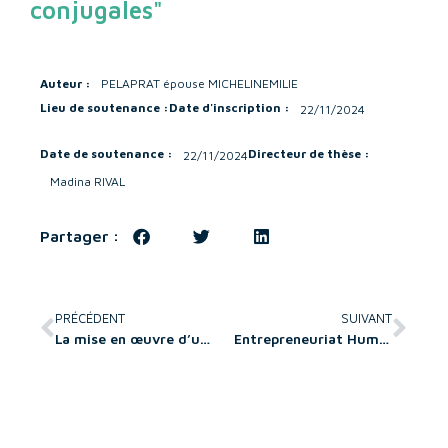
conjugales"
Auteur :
PELAPRAT épouse MICHELIN
EMILIE
Lieu de soutenance :
Date d'inscription :
22/11/2024
Date de soutenance :
Directeur de thèse :
22/11/2024
Madina RIVAL
Partager :
PRÉCÉDENT
SUIVANT
La mise en œuvre d’une politique visant à favoriser l’emploi des personnes en situation de handicap : le cas des réseaux de la grande distribution alimentaire en France
Entrepreneuriat Humain : Un levier pour renforcer la performance globale des PME ?