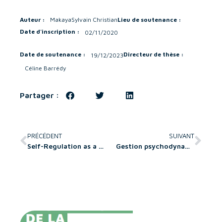
Auteur :
Makaya
Sylvain Christian
Lieu de soutenance :
Date d'inscription :
02/11/2020
Date de soutenance :
Directeur de thèse :
19/12/2023
Céline Barrédy
Partager :
PRÉCÉDENT
SUIVANT
Self-Regulation as a Nonmarket Strategy. An Exploratory Study on Mechanisms Transforming Firm’s Nonmarket Environment
Gestion psychodynamique de l’engagement au travail en PME : enjeux théoriques, résistances pratiques