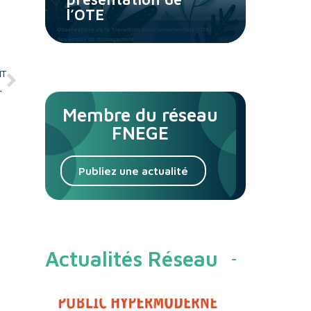
l’OTE
NT
ité virtuelle : La naissance du flow VR
Membre du réseau
FNEGE
Publiez une actualité
Actualités Réseau