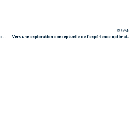
SUIVA
L’entrepreneuriat Publique dans les pays post-conflit : le cas de l’émergence des énergies renouvelables au Liban
Vers une exploration conceptuelle de l’expérience optimale vécue en réal