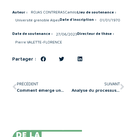
Auteur :
ROJAS CONTRERAS
Camilo
Lieu de soutenance :
Date d'inscription :
Université grenoble Alpes
01/01/1970
Date de soutenance :
Directeur de thèse :
27/06/2023
Pierre VALETTE-FLORENCE
Partager :
PRÉCÉDENT
SUIVANT
Comment émerge un SYAM sur un territoire ? Étude sur l’apport des méta-organisations comme levier de développement de compétences collaboratives dans un contexte d’asymétries : Cas du secteur vinicole libanais
Analyse du processus entrepreneurial des professional user entrepreneurs par le design du business model : une application au secteur de la e-santé