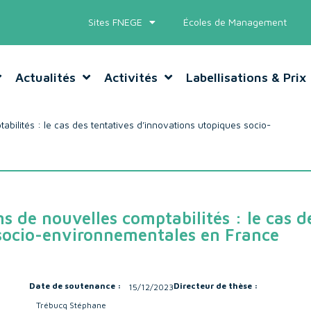
Sites FNEGE
Écoles de Management
Actualités
Activités
Labellisations & Prix
abilités : le cas des tentatives d’innovations utopiques socio-
ns de nouvelles comptabilités : le cas d
 socio-environnementales en France
Date de soutenance :
Directeur de thèse :
15/12/2023
Trébucq Stéphane