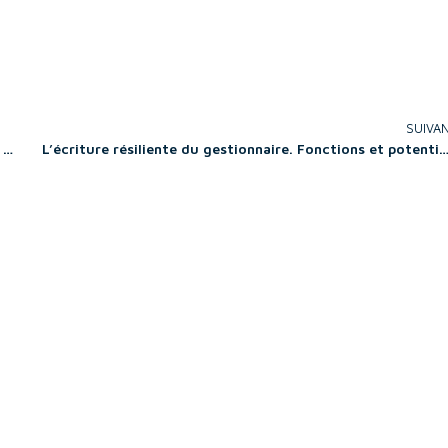
SUIVA
Firm Failure Between Insolvency Proceedings and Private Restructuring
L’écriture résiliente du gestionnaire. Fonctions et potentialités