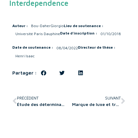
Interdependence
Auteur :
Bou-Daher
Giorgio
Lieu de soutenance :
Date d'inscription :
Université Paris Dauphine
01/10/2018
Date de soutenance :
Directeur de thèse :
08/04/2022
Henri Isaac
Partager :
PRÉCÉDENT
SUIVANT
Étude des déterminants de l’orientation client du vendeur et ses effets sur sa performance commerciale : application au secteur des services
Marque de luxe et transgression : conceptualisation, mesure, contributions théoriques et implications managériales.