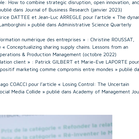
ble: How to combine strategic disruption, open innovation, an
 publié dans Journal of Business Research (janvier 2023)
 Brice DATTEE et Jean-Luc ARREGLE pour l’article « The dyna
 Lamborghini » publié dans Administrative Science Quarterly
sformation numérique des entreprises » : Christine ROUSSAT,
« Conceptualizing sharing supply chains. Lessons from an
 Operations & Production Management (octobre 2022)
relation client » : Patrick GILBERT et Marie-Eve LAPORTE pou
un dispositif marketing comme compromis entre mondes » publié d
go COACCI pour l’article « Losing Control: The Uncertain
ial Media Collide » publié dans Academy of Management Jou