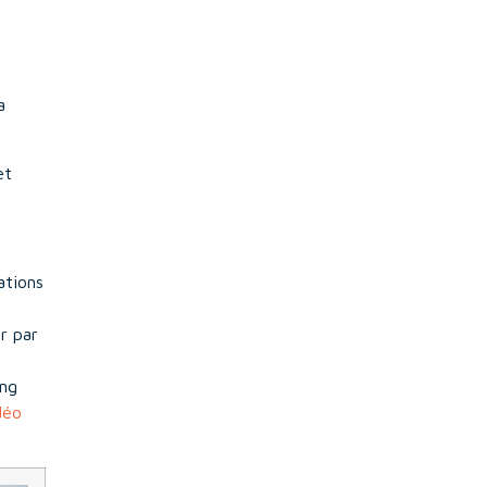
a
et
ations
r par
ing
déo