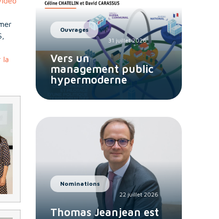
vidéo
rmer
Ouvrages
S,
31 juillet 2026
Vers un
 la
management public
hypermoderne
Nominations
22 juillet 2026
Thomas Jeanjean est