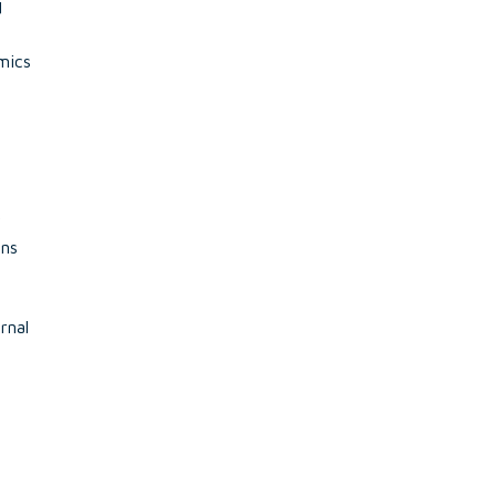
d
mics
r
ans
rnal