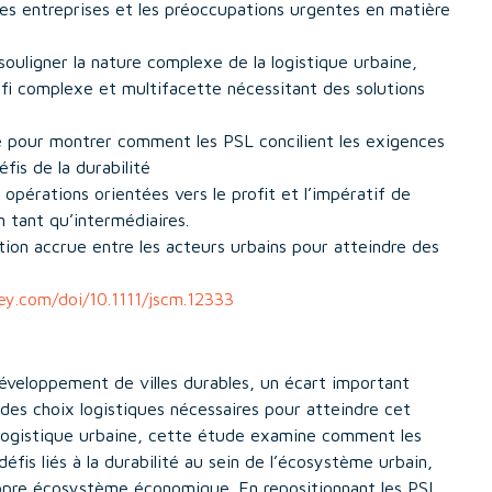
é des entreprises et les préoccupations urgentes en matière
ouligner la nature complexe de la logistique urbaine,
éfi complexe et multifacette nécessitant des solutions
e pour montrer comment les PSL concilient les exigences
fis de la durabilité
opérations orientées vers le profit et l’impératif de
n tant qu’intermédiaires.
tion accrue entre les acteurs urbains pour atteindre des
iley.com/doi/10.1111/jscm.12333
développement de villes durables, un écart important
des choix logistiques nécessaires pour atteindre cet
 logistique urbaine, cette étude examine comment les
éfis liés à la durabilité au sein de l’écosystème urbain,
ropre écosystème économique. En repositionnant les PSL