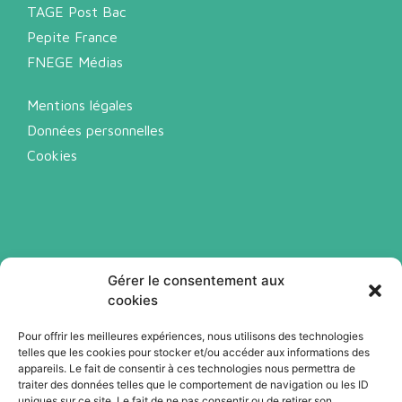
TAGE Post Bac
Pepite France
FNEGE Médias
Mentions légales
Données personnelles
Cookies
Gérer le consentement aux
cookies
Pour offrir les meilleures expériences, nous utilisons des technologies
telles que les cookies pour stocker et/ou accéder aux informations des
Abonnez-vous à notre newsletter
appareils. Le fait de consentir à ces technologies nous permettra de
traiter des données telles que le comportement de navigation ou les ID
uniques sur ce site. Le fait de ne pas consentir ou de retirer son