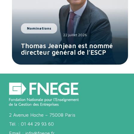
Nominations
22 juillet 2026
Thomas Jeanjean est nommé
directeur général de l’ESCP
2 Avenue Hoche – 75008 Paris
Tél. :
01 44 29 93 60
Email :
info@fnege.fr