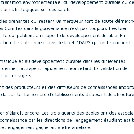
a transition environnementale, du développement durable ou de
ations stratégiques sur ces sujets.
rties prenantes qui restent un marqueur fort de toute démarch
ces Comités dans la gouvernance n’est pas toujours très bien
omité qui publient un rapport de développement durable. En
cation d’établissement avec le label DD&RS qui reste encore tr
limatique et au développement durable dans les différentes
’an dernier rattrapent rapidement leur retard. La validation de
 sur ces sujets.
nt des producteurs et des diffuseurs de connaissances import
a durabilité. Le nombre d’établissements disposant de structur
r s’élargit encore. Les trois quarts des écoles ont des associa
reconnaissance par les directions de l’engagement étudiant est 
cet engagement gagnerait à être amélioré.