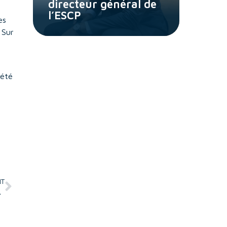
directeur général de
l’ESCP
es
 Sur
 été
NT
oles de Management