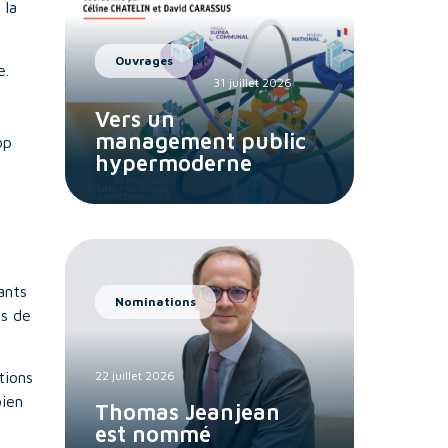
 la
Ouvrages
e.
31 juillet 2026
Vers un
management public
op
hypermoderne
ants
Nominations
es de
22 juillet 2026
tions
bien
Thomas Jeanjean
est nommé