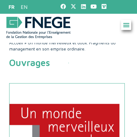
FR
EN
Accueil
»
Un monde merveilleux et doux. Fragments du
management en son emprise ordinaire.
Ouvrages