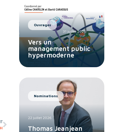
Ouvrages
31 juillet 2026
Vers un
management public
hypermoderne
Nominations
22 juillet 2026
NT
Thomas Jeanjean
RH