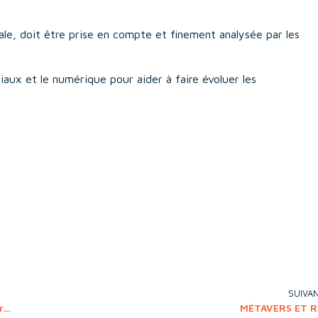
ale, doit être prise en compte et finement analysée par les
iaux et le numérique pour aider à faire évoluer les
SUIVA
Green Human Resource Management Research: Issues, Trends and Challenges
MÉTAVERS ET 