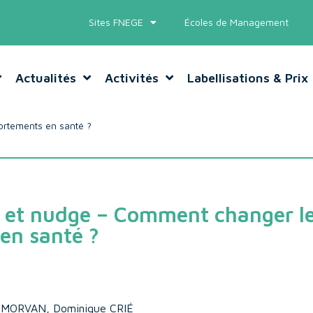
Sites FNEGE
Écoles de Management
Actualités
Activités
Labellisations & Prix
ortements en santé ?
l et nudge – Comment changer l
en santé ?
-MORVAN, Dominique CRIÉ