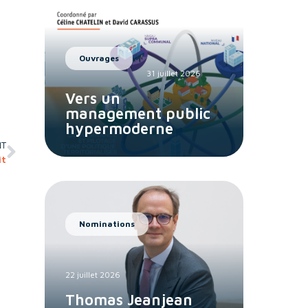
Ouvrages
31 juillet 2026
Vers un
management public
hypermoderne
NT
it
Nominations
22 juillet 2026
Thomas Jeanjean