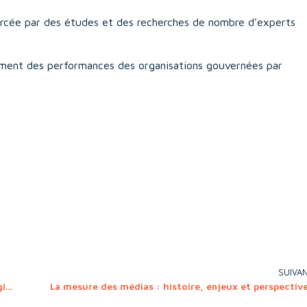
nforcée par des études et des recherches de nombre d’experts
ement des performances des organisations gouvernées par
SUIVA
Le Management Plastique : L’art de la transformation digitale à l’heure du Never Normal
La mesure des médias : histoire, enjeux et perspectiv