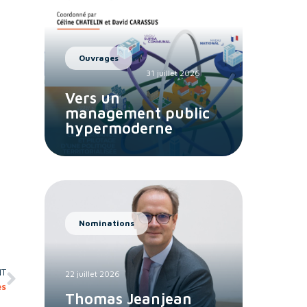
Ouvrages
31 juillet 2026
Vers un
management public
hypermoderne
Nominations
NT
22 juillet 2026
es
Thomas Jeanjean