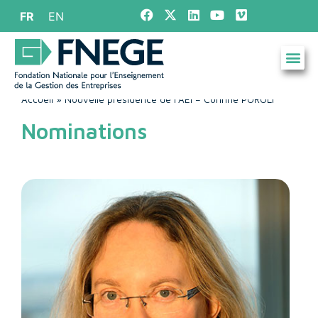
FR
EN
Accueil
»
Nouvelle présidence de l’AEI – Corinne POROLI
Nominations