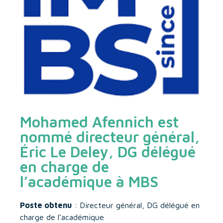
Mohamed Afennich est
nommé directeur général,
Éric Le Deley, DG délégué
en charge de
l’académique à MBS
Poste obtenu
: Directeur général, DG délégué en
charge de l’académique