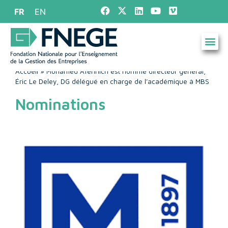
FR
EN
Accueil
»
Mohamed Afennich est nommé directeur général,
Éric Le Deley, DG délégué en charge de l’académique à MBS
Nominations