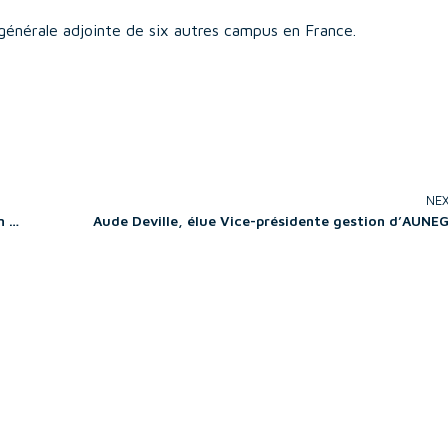
n générale adjointe de six autres campus en France.
NE
Frédérique Clavel est nommée Présidente de la Fondation EM Normandie
Aude Deville, élue Vice-présidente gestion d’AUNE