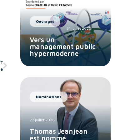
Ouvrages
31 juillet 2026
Vers un
management public
hypermoderne
XT
Ge
Nominations
22 juillet 2026
Thomas Jeanjean
est nommé