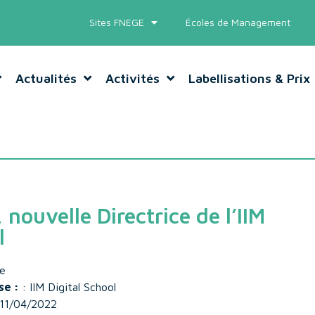
Sites FNEGE
Écoles de Management
Actualités
Activités
Labellisations & Prix
, nouvelle Directrice de l’IIM
l
ce
se :
: IIM Digital School
 11/04/2022