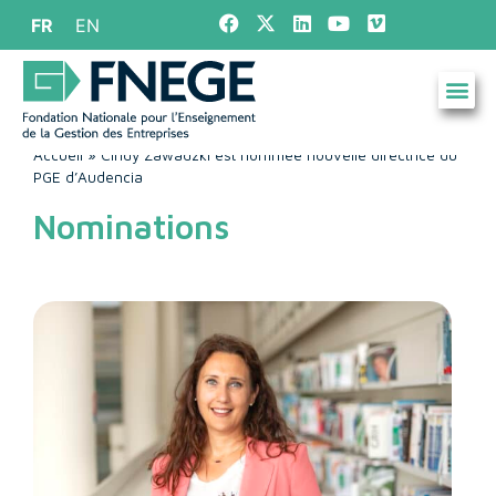
FR
EN
Accueil
»
Cindy Zawadzki est nommée nouvelle directrice du
PGE d’Audencia
Nominations