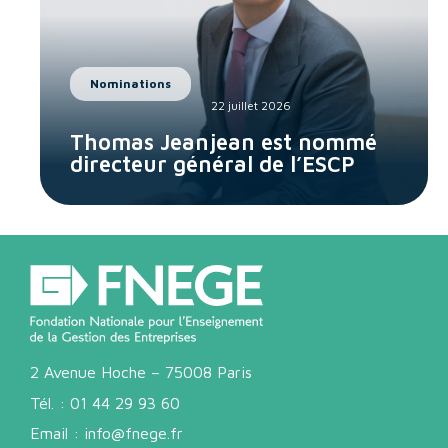
Nominations
22 juillet 2026
Thomas Jeanjean est nommé
directeur général de l’ESCP
2 Avenue Hoche – 75008 Paris
Tél. :
01 44 29 93 60
Email :
info@fnege.fr