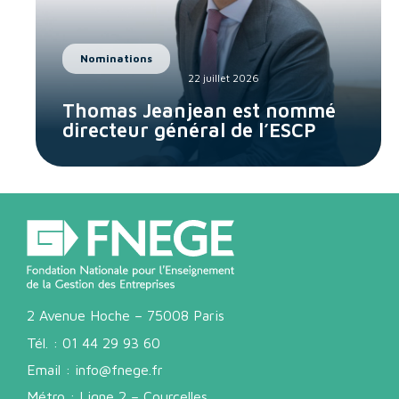
Nominations
22 juillet 2026
Thomas Jeanjean est nommé
directeur général de l’ESCP
2 Avenue Hoche – 75008 Paris
Tél. :
01 44 29 93 60
Email :
info@fnege.fr
Métro : Ligne 2 – Courcelles