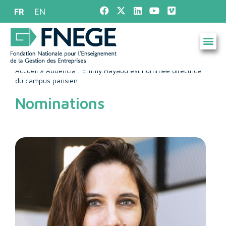
FR
EN
Accueil
»
Audencia : Emmy Hayaud est nommée directrice
du campus parisien
Nominations