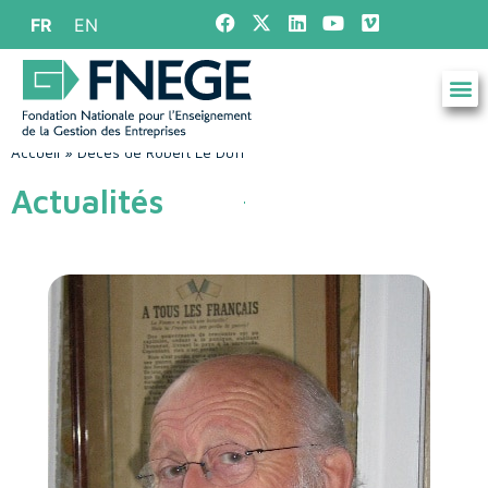
FR
EN
Accueil
»
Décès de Robert Le Duff
Actualités