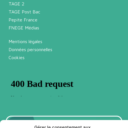
TAGE 2
TAGE Post Bac
Pepite France
FNEGE Médias
Mentions légales
Données personnelles
Cookies
Abonnez-vous à notre newsletter
Gérer le consentement aux