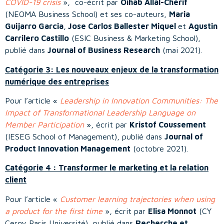
COVID-19 crisis
», co-écrit par
Oihab Allal-Cherif
(NEOMA Business School) et ses co-auteurs,
Maria
Guijarro Garcia
,
Jose Carlos Ballester Miquel
et
Agustin
Carrilero Castillo
(ESIC Business & Marketing School),
publié dans
Journal of Business Research
(mai 2021).
Catégorie 3: Les nouveaux enjeux de la transformation
numérique des entreprises
Pour l’article «
Leadership in Innovation Communities: The
Impact of Transformational Leadership Language on
Member Participation
», écrit par
Kristof Coussement
(IESEG School of Management), publié dans
Journal of
Product Innovation Management
(octobre 2021).
Catégorie 4 : Transformer le marketing et la relation
client
Pour l’article «
Customer learning trajectories when using
a product for the first time
», écrit par
Elisa Monnot
(CY
Cergy Paris Université), publié dans
Recherche et