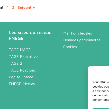
nt
1
2
Suivant »
Les sites du réseau
Mentions légales
FNEGE
Données personnelles
Cookies
TAGE MAGE
TAGE Executive
TAGE 2
TAGE Post Bac
Pepite France
Pour offrir 
FNEGE Médias
cookies pour
à ces techn
de navigatio
consentement